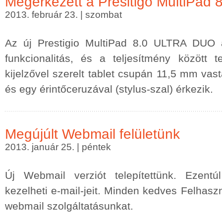
Megérkezett a Presitigo MultiPad 8
2013. február 23. | szombat
Az új Prestigio MultiPad 8.0 ULTRA DUO 
funkcionalitás, és a teljesítmény között 
kijelzővel szerelt tablet csupán 11,5 mm vas
és egy érintőceruzával (stylus-szal) érkezik.
Megújúlt Webmail felületünk
2013. január 25. | péntek
Új Webmail verziót telepítettünk. Ezentú
kezelheti e-mail-jeit. Minden kedves Felhasz
webmail szolgáltatásunkat.