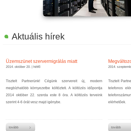
Aktuális hírek
Üzemszünet szervermigrálás miatt
Megváltozo
2014. október 20. | hétfő
2014. szeptembe
Tisztelt Partnerünk! Cégünk szervereit új, modern
Tisztelt Part
megbízhatóbb környezetbe költözteti. A költözés időpontja
telefonos el
2014 október 22. szerda este 8 óra. A költözés terveink
telefonszámu
szerint 4-6 órát vesz majd igénybe.
elérhetőek.
tovább
tovább