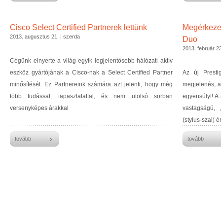
Cisco Select Certified Partnerek lettünk
Megérkezet
2013. augusztus 21. | szerda
Duo
2013. február 2
Cégünk elnyerte a világ egyik legjelentősebb hálózati aktív
eszköz gyártójának a Cisco-nak a Select Certified Partner
Az új Prest
minősítését. Ez Partnereink számára azt jelenti, hogy még
megjelenés, a 
több tudással, tapasztalattal, és nem utolsó sorban
egyensúlyt! A 
versenyképes árakkal
vastagságú, 
(stylus-szal) é
tovább
tovább